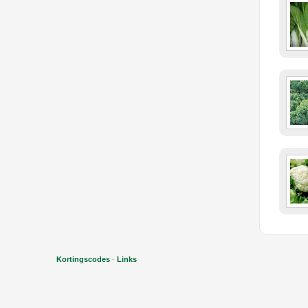
Kortingscodes
-
Links