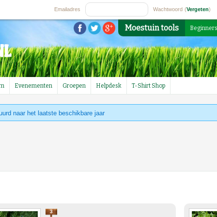
Emailadres
Wachtwoord
(
Vergeten
)
Moestuin tools
Beginner
um
Evenementen
Groepen
Helpdesk
T-Shirt Shop
uurd naar het laatste beschikbare jaar
3