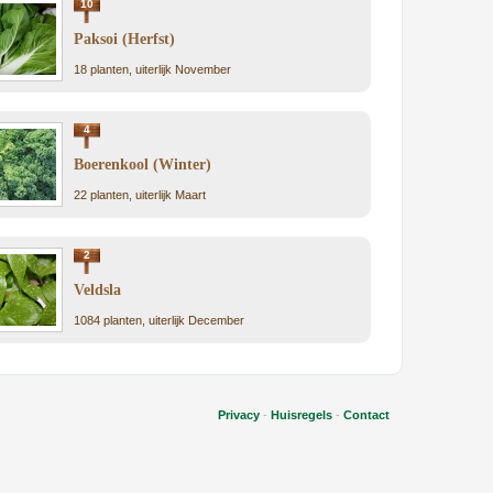
10
Paksoi (Herfst)
18 planten, uiterlijk November
4
Boerenkool (Winter)
22 planten, uiterlijk Maart
2
Veldsla
1084 planten, uiterlijk December
Privacy
-
Huisregels
-
Contact