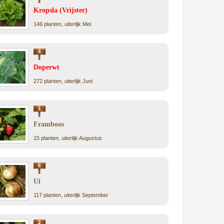
Kropsla (Vrijster)
146 planten, uiterlijk Mei
4
Doperwt
272 planten, uiterlijk Juni
1
Framboos
15 planten, uiterlijk Augustus
6
Ui
117 planten, uiterlijk September
2