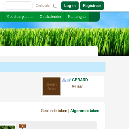
Registreer
Onthouden
s
Moestuin planner
Zaaikalender
Plantengids
GERARD
64 jaar
Geplande taken |
Afgeronde taken
7