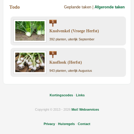
Todo
Geplande taken |
Afgeronde taken
1
Knolvenkel (Vroege Herfst)
392 planten, uiterlijk September
1
Knoflook (Herfst)
943 planten, uiterlijk Augustus
Kortingscodes
-
Links
Copyright © 2013 - 2026
Moi! Webservices
Privacy
-
Huisregels
-
Contact