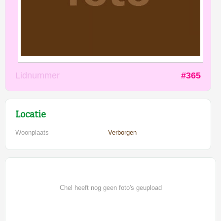
Lidnummer
#365
Locatie
Woonplaats
Verborgen
Chel heeft nog geen foto's geupload