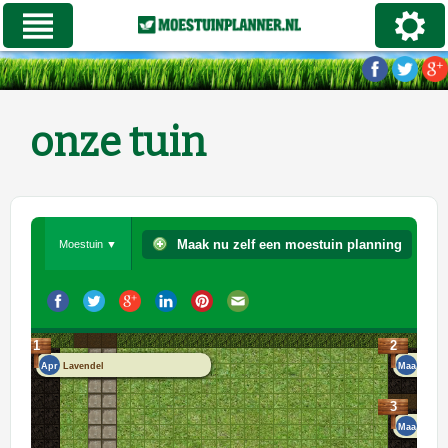
onze tuin
Maak nu zelf een moestuin planning
Moestuin ▼
1
2
Apr
Lavendel
Maa
Basil
3
Maa
Biesl