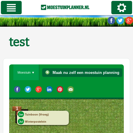
test
Maak nu zelf een moestuin planning
Moestuin ▼
1
Jan
Tuinboon (Vroeg)
Jul
Winterpostelein