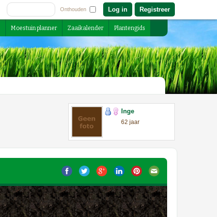
Registreer
Onthouden
s
Moestuin planner
Zaaikalender
Plantengids
Inge
62 jaar