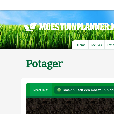
Home
Nieuws
For
Potager
Maak nu zelf een moestuin plan
Moestuin ▼