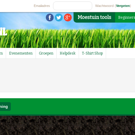
Emailadres
Wachtwoord
(
Vergeten
)
Moestuin tools
Beginner
um
Evenementen
Groepen
Helpdesk
T-Shirt Shop
ning