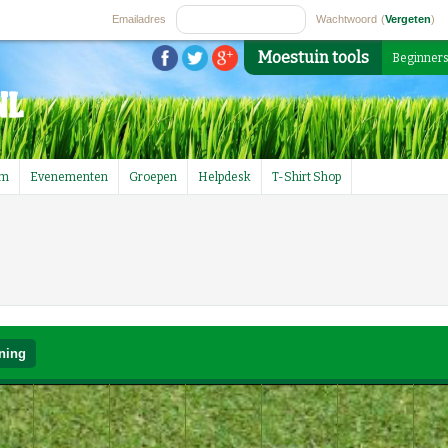
Emailadres
Wachtwoord
(
Vergeten
)
Moestuin tools
Beginner
um
Evenementen
Groepen
Helpdesk
T-Shirt Shop
ning