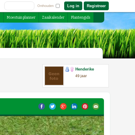
Registreer
Onthouden
s
Moestuin planner
Zaaikalender
Plantengids
Henderike
49 jaar