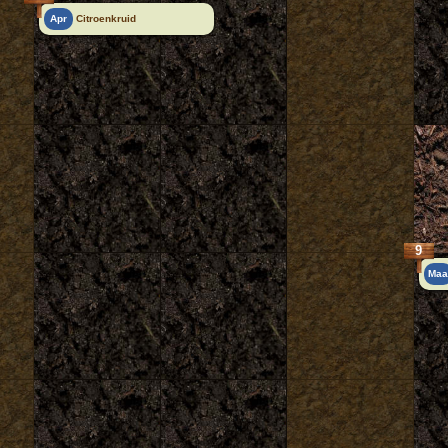
Apr
Citroenkruid
9
Ma