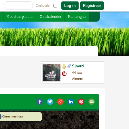
Registreer
Onthouden
s
Moestuin planner
Zaaikalender
Plantengids
Sjoerd
44 jaar
Almere
a
Citroenmelisse