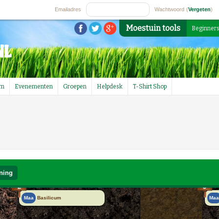
Emailadres
Wachtwoord
(
Vergeten
)
Moestuin tools
Beginner
um
Evenementen
Groepen
Helpdesk
T-Shirt Shop
ning
2
3
Maa
Basilicum
Ma