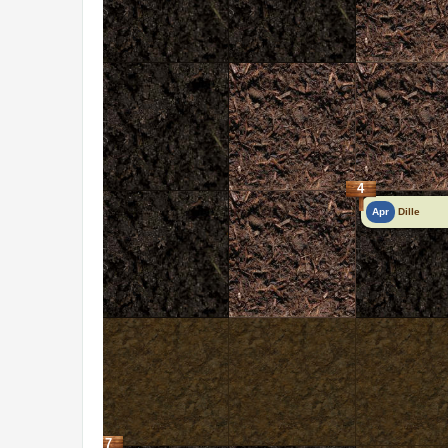
4
Apr
Dille
7