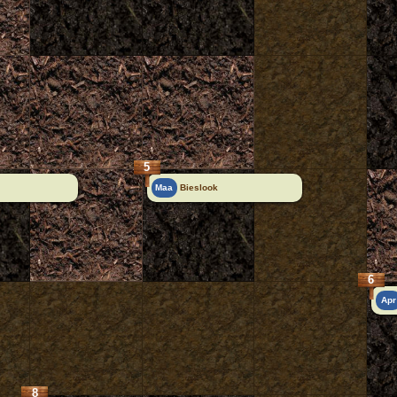
5
Maa
Bieslook
6
Apr
8