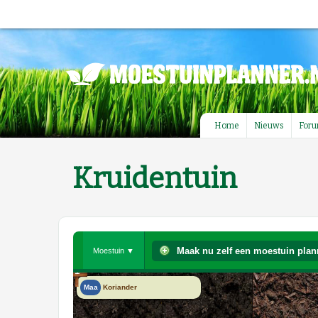
Home
Nieuws
For
Kruidentuin
Maak nu zelf een moestuin plan
Moestuin ▼
1
Maa
Koriander