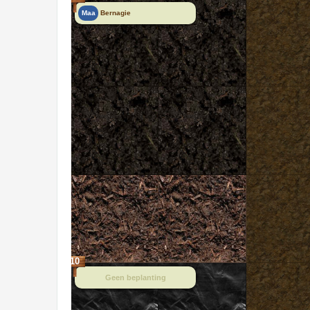
Maa
Bernagie
10
Geen beplanting