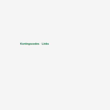
Kortingscodes
-
Links