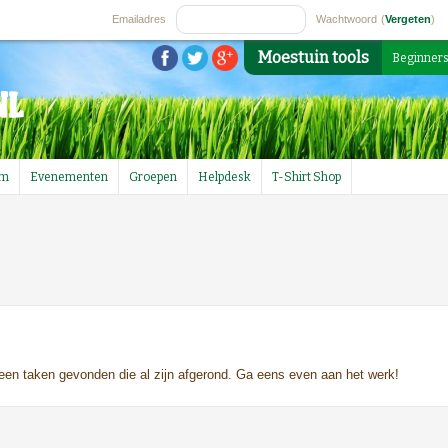
Emailadres
Wachtwoord
(
Vergeten
)
Moestuin tools
Beginner
um
Evenementen
Groepen
Helpdesk
T-Shirt Shop
geen taken gevonden die al zijn afgerond. Ga eens even aan het werk!