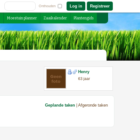
Registreer
Onthouden
s
Moestuin planner
Zaaikalender
Plantengids
Henry
63 jaar
Geplande taken
| Afgeronde taken