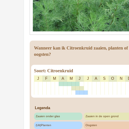
Wanneer kan ik Citroenkruid zaaien, planten of
oogsten?
Soort: Citroenkruid
J
F
M
A
M
J
J
A
S
O
N
Legenda
Zaaien onder glas
Zaaien in de open grond
(Uit)Planten
Oogsten