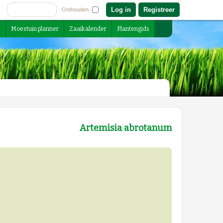
Registreer
Onthouden
s
Moestuin planner
Zaaikalender
Plantengids
Artemisia abrotanum