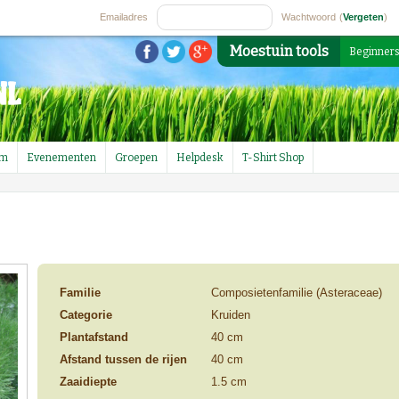
Emailadres
Wachtwoord
(
Vergeten
)
Moestuin tools
Beginner
um
Evenementen
Groepen
Helpdesk
T-Shirt Shop
Familie
Composietenfamilie (Asteraceae)
Categorie
Kruiden
Plantafstand
40 cm
Afstand tussen de rijen
40 cm
Zaaidiepte
1.5 cm