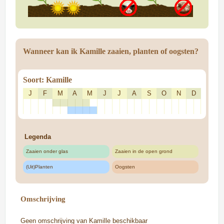
Wanneer kan ik Kamille zaaien, planten of oogsten?
Soort: Kamille
J
F
M
A
M
J
J
A
S
O
N
D
Legenda
Zaaien onder glas
Zaaien in de open grond
(Uit)Planten
Oogsten
Omschrijving
Geen omschrijving van Kamille beschikbaar