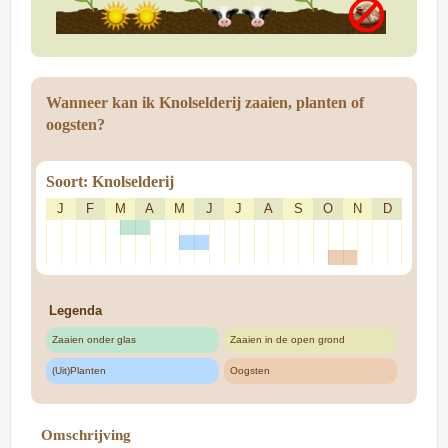
Wanneer kan ik Knolselderij zaaien, planten of
oogsten?
Soort: Knolselderij
J
F
M
A
M
J
J
A
S
O
N
D
Legenda
Zaaien onder glas
Zaaien in de open grond
(Uit)Planten
Oogsten
Omschrijving