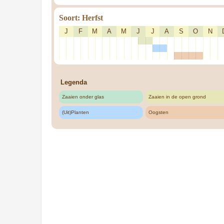
Soort: Herfst
J
F
M
A
M
J
J
A
S
O
N
Legenda
Zaaien onder glas
Zaaien in de open grond
(Uit)Planten
Oogsten