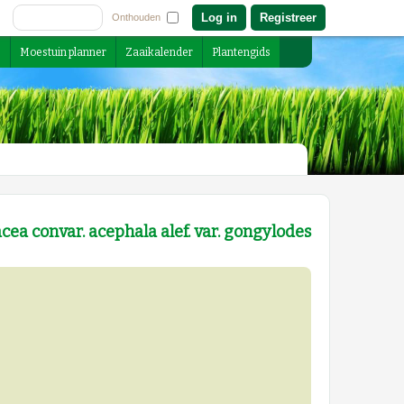
Registreer
Onthouden
s
Moestuin planner
Zaaikalender
Plantengids
acea convar. acephala alef. var. gongylodes