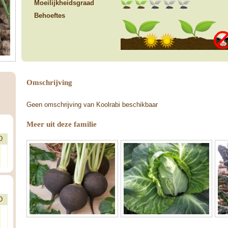
Moeilijkheidsgraad
Behoeftes
Omschrijving
Geen omschrijving van Koolrabi beschikbaar
Meer uit deze familie
D
D