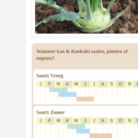
Wanneer kan ik Koolrabi zaaien, planten of
oogsten?
Soort: Vroeg
J
F
M
A
M
J
J
A
S
O
N
Soort: Zomer
J
F
M
A
M
J
J
A
S
O
N