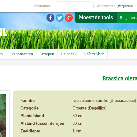
Emailadres
Wachtwoord
(
Vergeten
)
Moestuin tools
Beginner
um
Evenementen
Groepen
Helpdesk
T-Shirt Shop
Brassica oler
Familie
Kruisbloemenfamilie (Brassicaceae)
Categorie
Groente (Dagelijks)
Plantafstand
30 cm
Afstand tussen de rijen
30 cm
Zaaidiepte
1 cm