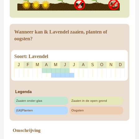
Wanneer kan ik Lavendel zaaien, planten of
oogsten?
Soort: Lavendel
J
F
M
A
M
J
J
A
S
O
N
D
Legenda
Zaaien onder glas
Zaaien in de open grond
(Uit)Planten
Oogsten
Omschrijving