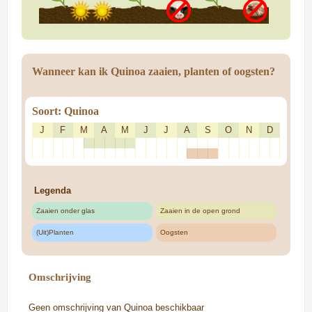
Wanneer kan ik Quinoa zaaien, planten of oogsten?
Soort: Quinoa
J
F
M
A
M
J
J
A
S
O
N
D
Legenda
Zaaien onder glas
Zaaien in de open grond
(Uit)Planten
Oogsten
Omschrijving
Geen omschrijving van Quinoa beschikbaar