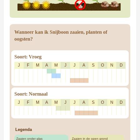
Wanneer kan ik Snijboon zaaien, planten of
oogsten?
Soort: Vroeg
J
F
M
A
M
J
J
A
S
O
N
D
Soort: Normaal
J
F
M
A
M
J
J
A
S
O
N
D
Legenda
Zaaien onder glas
Zaaien in de open grond