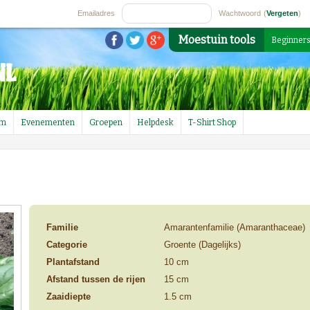
Emailadres
Wachtwoord
(
Vergeten
)
Moestuin tools
Beginner
um
Evenementen
Groepen
Helpdesk
T-Shirt Shop
Familie
Amarantenfamilie (Amaranthaceae)
Categorie
Groente (Dagelijks)
Plantafstand
10 cm
Afstand tussen de rijen
15 cm
Zaaidiepte
1.5 cm