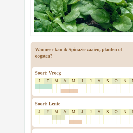
Wanneer kan ik Spinazie zaaien, planten of
oogsten?
Soort: Vroeg
J
F
M
A
M
J
J
A
S
O
N
Soort: Lente
J
F
M
A
M
J
J
A
S
O
N