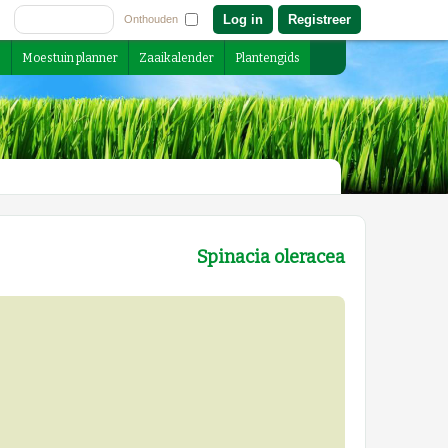
Registreer
Onthouden
s
Moestuin planner
Zaaikalender
Plantengids
Spinacia oleracea