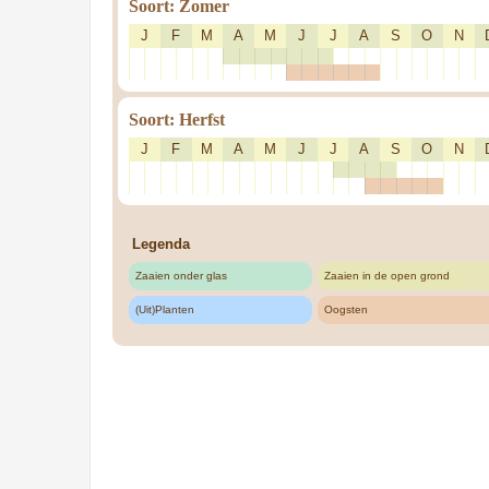
Soort: Zomer
J
F
M
A
M
J
J
A
S
O
N
Soort: Herfst
J
F
M
A
M
J
J
A
S
O
N
Legenda
Zaaien onder glas
Zaaien in de open grond
(Uit)Planten
Oogsten