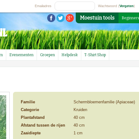
Emailadres
Wachtwoord
(
Vergeten
)
Moestuin tools
Beginner
um
Evenementen
Groepen
Helpdesk
T-Shirt Shop
Familie
Schermbloemenfamilie (Apiaceae)
Categorie
Kruiden
Plantafstand
40 cm
Afstand tussen de rijen
40 cm
Zaaidiepte
1 cm