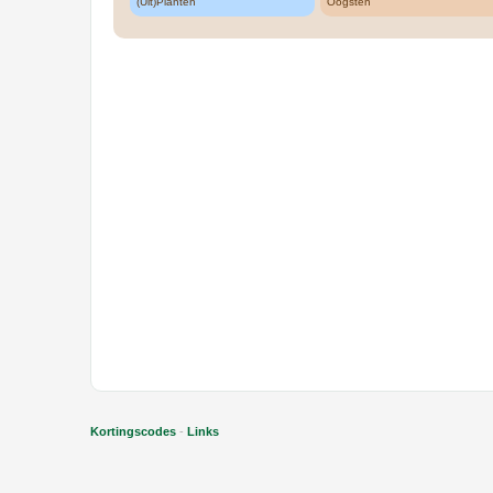
(Uit)Planten
Oogsten
Kortingscodes
-
Links