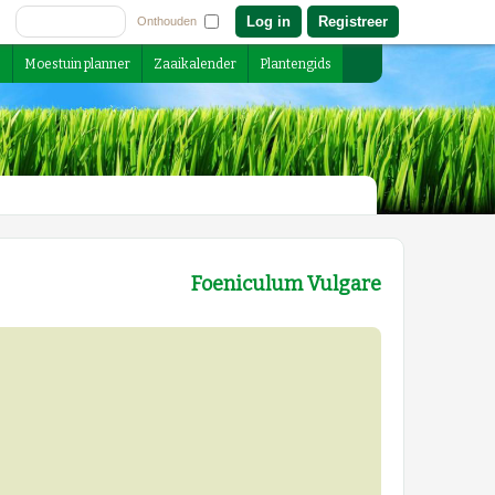
Registreer
Onthouden
s
Moestuin planner
Zaaikalender
Plantengids
Foeniculum Vulgare