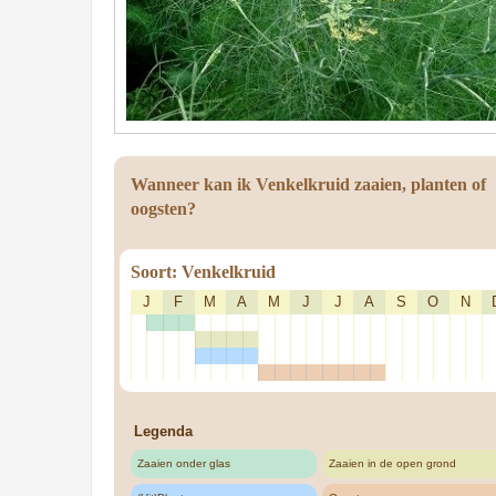
Wanneer kan ik Venkelkruid zaaien, planten of
oogsten?
Soort: Venkelkruid
J
F
M
A
M
J
J
A
S
O
N
Legenda
Zaaien onder glas
Zaaien in de open grond