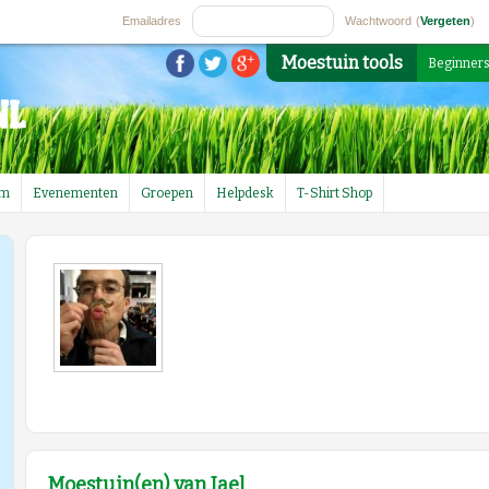
Emailadres
Wachtwoord
(
Vergeten
)
Moestuin tools
Beginner
um
Evenementen
Groepen
Helpdesk
T-Shirt Shop
Moestuin(en) van Jael