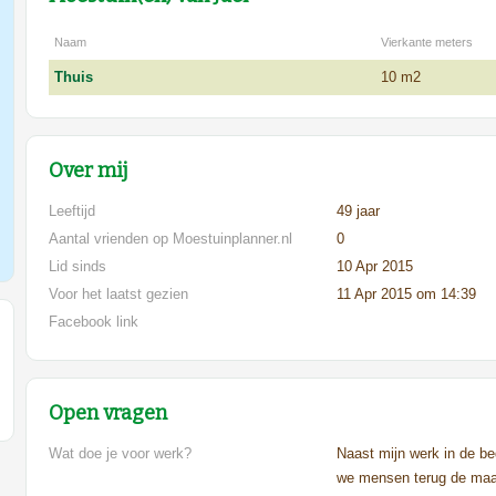
Naam
Vierkante meters
Thuis
10 m2
Over mij
Leeftijd
49 jaar
Aantal vrienden op Moestuinplanner.nl
0
Lid sinds
10 Apr 2015
Voor het laatst gezien
11 Apr 2015 om 14:39
Facebook link
Open vragen
Wat doe je voor werk?
Naast mijn werk in de be
we mensen terug de maat