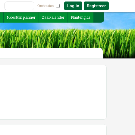
Registreer
Onthouden
s
Moestuin planner
Zaaikalender
Plantengids