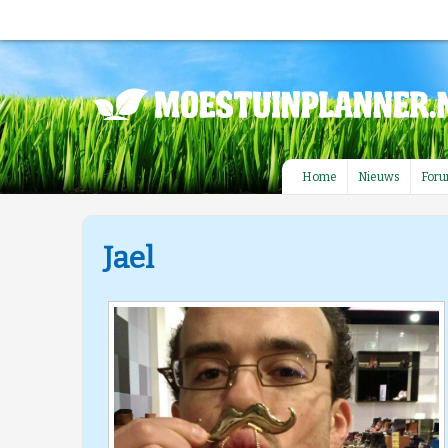
Home
Nieuws
For
Jael