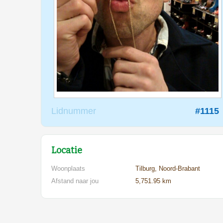
Lidnummer
#1115
Locatie
Woonplaats
Tilburg, Noord-Brabant
Afstand naar jou
5,751.95 km