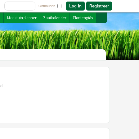
Registreer
Onthouden
s
Moestuin planner
Zaaikalender
Plantengids
ad