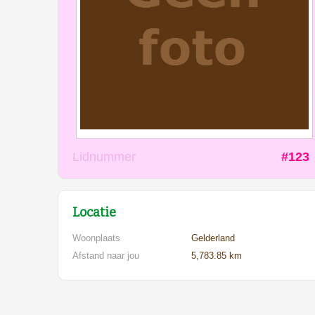
Lidnummer
#123
Locatie
Woonplaats
Gelderland
Afstand naar jou
5,783.85 km