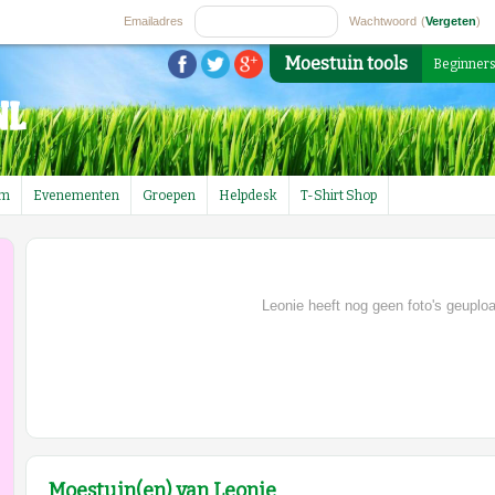
Emailadres
Wachtwoord
(
Vergeten
)
Moestuin tools
Beginner
um
Evenementen
Groepen
Helpdesk
T-Shirt Shop
Leonie heeft nog geen foto's geuplo
Moestuin(en) van Leonie