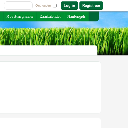
Registreer
Onthouden
s
Moestuin planner
Zaaikalender
Plantengids