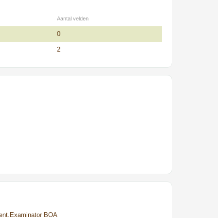
Aantal velden
0
2
cent.Examinator BOA