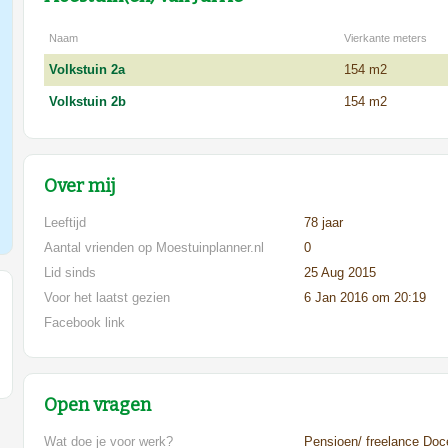
Naam
Vierkante meters
Volkstuin 2a
154 m2
Volkstuin 2b
154 m2
Over mij
Leeftijd
78 jaar
Aantal vrienden op Moestuinplanner.nl
0
Lid sinds
25 Aug 2015
Voor het laatst gezien
6 Jan 2016 om 20:19
Facebook link
Open vragen
Wat doe je voor werk?
Pensioen/ freelance Do