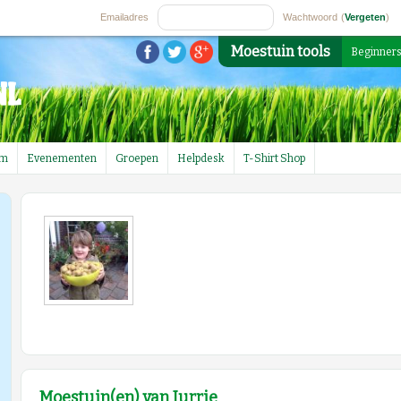
Emailadres
Wachtwoord
(
Vergeten
)
Moestuin tools
Beginner
um
Evenementen
Groepen
Helpdesk
T-Shirt Shop
Moestuin(en) van Jurrie