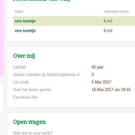
Naam
Vierkante meters
ons toentje
6 m2
ons toentje
6 m2
Over mij
Leeftijd
65 jaar
Aantal vrienden op Moestuinplanner.nl
0
Lid sinds
5 Mar 2017
Voor het laatst gezien
16 Mar 2017 om 18:41
Facebook link
Open vragen
Wat doe je voor werk?