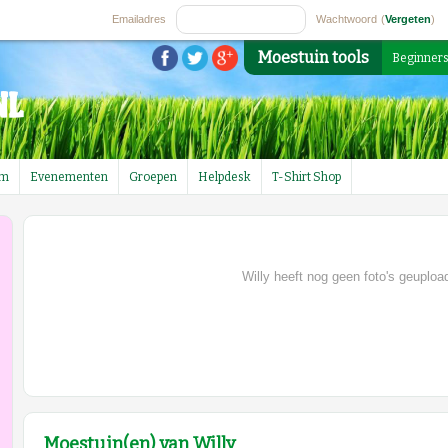
Emailadres
Wachtwoord
(
Vergeten
)
Moestuin tools
Beginner
um
Evenementen
Groepen
Helpdesk
T-Shirt Shop
Willy heeft nog geen foto's geuploa
Moestuin(en) van Willy