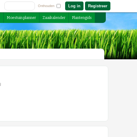
Registreer
Onthouden
s
Moestuin planner
Zaaikalender
Plantengids
d