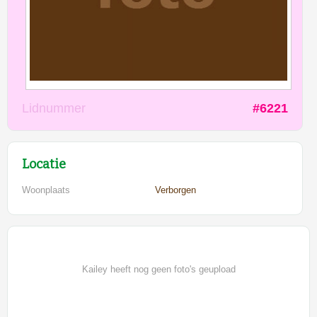
Lidnummer
#6221
Locatie
Woonplaats
Verborgen
Kailey heeft nog geen foto's geupload