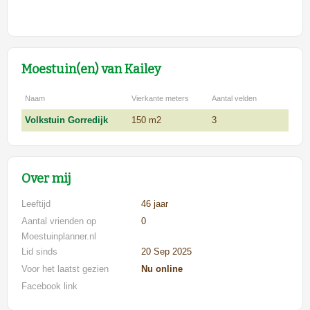
Moestuin(en) van Kailey
Naam
Vierkante meters
Aantal velden
Volkstuin Gorredijk
150 m2
3
Over mij
Leeftijd
46 jaar
Aantal vrienden op
0
Moestuinplanner.nl
Lid sinds
20 Sep 2025
Voor het laatst gezien
Nu online
Facebook link