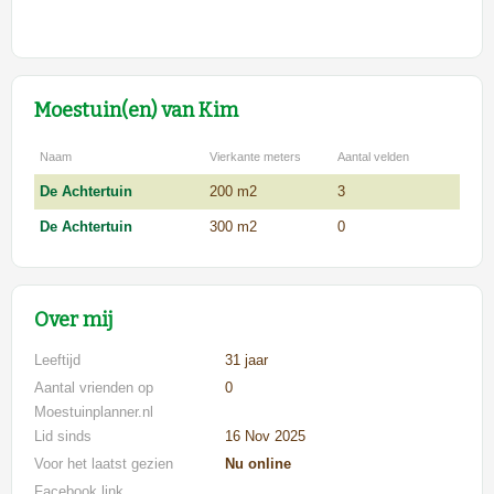
Moestuin(en) van Kim
Naam
Vierkante meters
Aantal velden
De Achtertuin
200 m2
3
De Achtertuin
300 m2
0
Over mij
Leeftijd
31 jaar
Aantal vrienden op
0
Moestuinplanner.nl
Lid sinds
16 Nov 2025
Voor het laatst gezien
Nu online
Facebook link