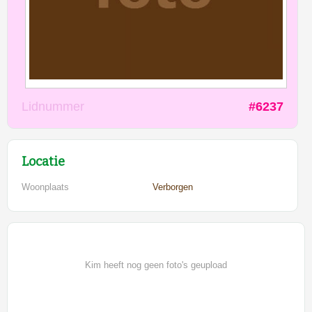
Lidnummer
#6237
Locatie
Woonplaats
Verborgen
Kim heeft nog geen foto's geupload