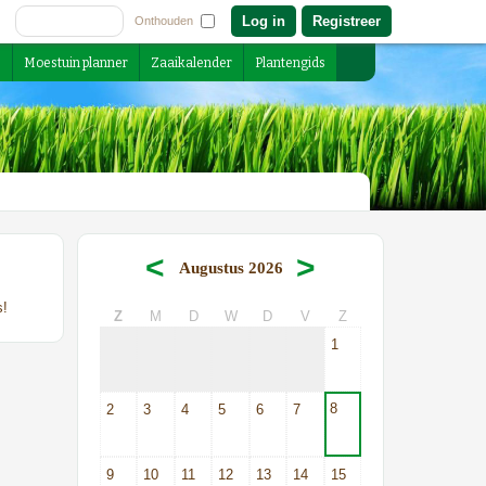
Registreer
Onthouden
s
Moestuin planner
Zaaikalender
Plantengids
<
>
Augustus 2026
s!
Z
M
D
W
D
V
Z
1
8
2
3
4
5
6
7
9
10
11
12
13
14
15