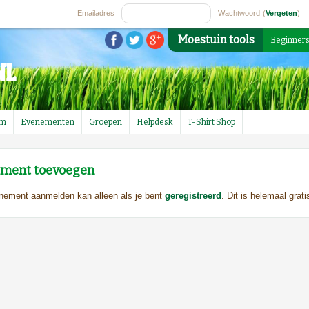
Emailadres
Wachtwoord
(
Vergeten
)
Moestuin tools
Beginner
um
Evenementen
Groepen
Helpdesk
T-Shirt Shop
ment toevoegen
nement aanmelden kan alleen als je bent
geregistreerd
. Dit is helemaal grati