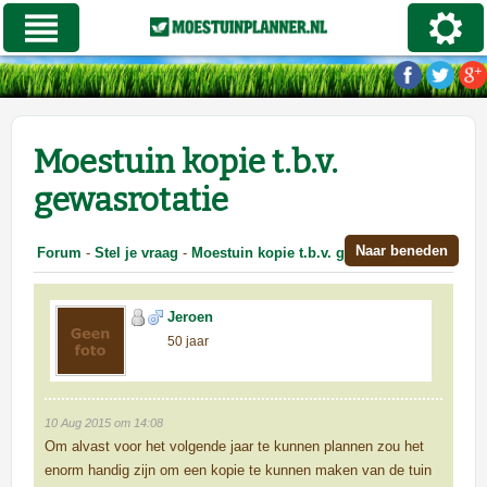
Moestuin kopie t.b.v.
gewasrotatie
Naar beneden
Forum
-
Stel je vraag
-
Moestuin kopie t.b.v. gewasrotatie
Jeroen
50 jaar
10 Aug 2015 om 14:08
Om alvast voor het volgende jaar te kunnen plannen zou het
enorm handig zijn om een kopie te kunnen maken van de tuin