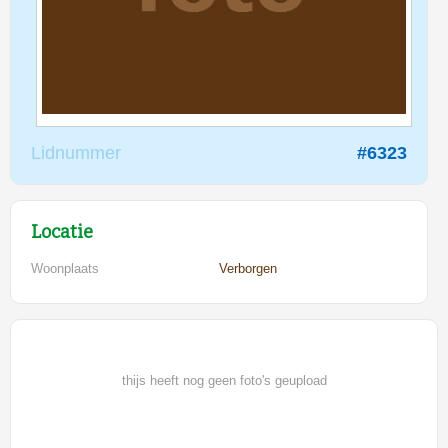
Lidnummer
#6323
Locatie
Woonplaats
Verborgen
thijs heeft nog geen foto's geupload