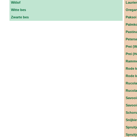
Witlof
Laurie
Witte bes
Orega
Zwarte bes
Paksoi 
Palmko
Pastin
Peterse
Prei (W
Prei (H
Rammen
Rode k
Rode k
Rucola
Rucol
Savooi
Savooi
Schors
Snijbie
Spruitj
Spruit