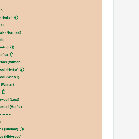
r
no
(Herfst)
ol
aak (Normaal)
lie
inter)
erfst)
as (Winter)
ool (Herfst)
ool (Winter)
 (Winter)
a
ekool (Laat)
ekool (Herfst)
eneren
t
es (Midlaat)
jes (Midvroeg)