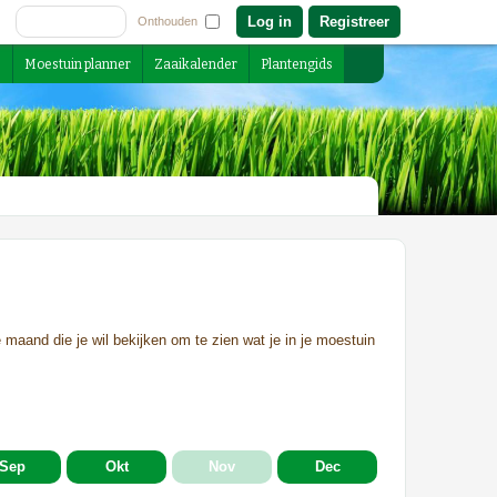
Registreer
Onthouden
s
Moestuin planner
Zaaikalender
Plantengids
 maand die je wil bekijken om te zien wat je in je moestuin
Sep
Okt
Nov
Dec