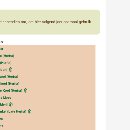
nd schepdiep om, om hier volgend jaar optimaal gebruik
en
er
e (Herfst)
(Herfst)
derij
ool (Herfst)
kool (Herfst)
e Kool (Herfst)
ge Moes
derij
nkel (Late Herfst)
ap
rs