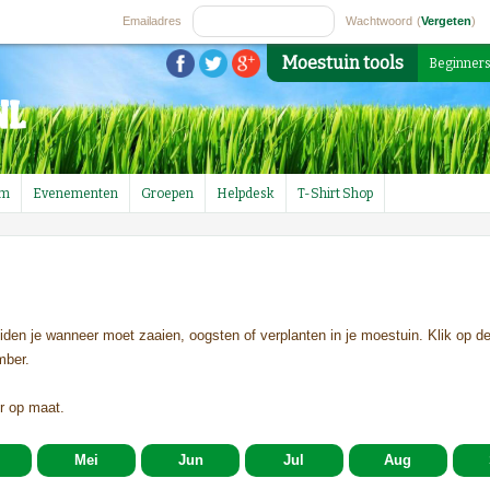
Emailadres
Wachtwoord
(
Vergeten
)
Moestuin tools
Beginner
um
Evenementen
Groepen
Helpdesk
T-Shirt Shop
uiden je wanneer moet zaaien, oogsten of verplanten in je moestuin. Klik op de
mber.
r op maat.
Mei
Jun
Jul
Aug