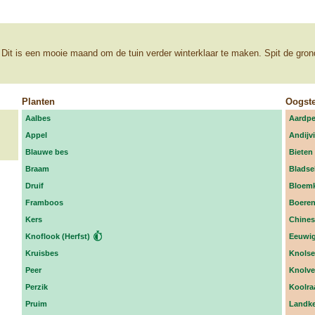
. Dit is een mooie maand om de tuin verder winterklaar te maken. Spit de gro
Planten
Oogst
Aalbes
Aardpe
Appel
Andijvi
Blauwe bes
Bieten 
Braam
Bladsel
Druif
Bloemk
Framboos
Boeren
Kers
Chines
Knoflook (Herfst)
Eeuwi
Kruisbes
Knolsel
Peer
Knolve
Perzik
Koolra
Pruim
Landke