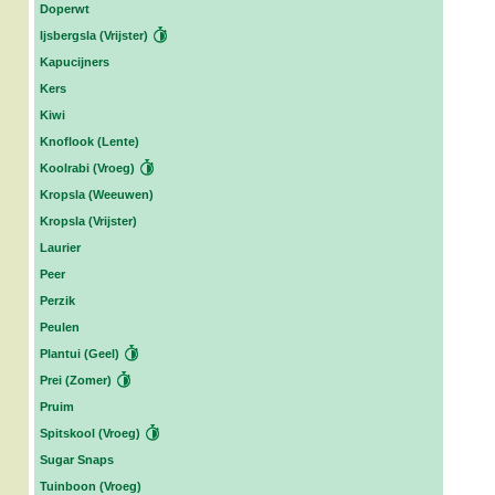
Doperwt
Ijsbergsla (Vrijster)
Kapucijners
Kers
Kiwi
Knoflook (Lente)
Koolrabi (Vroeg)
Kropsla (Weeuwen)
Kropsla (Vrijster)
Laurier
Peer
Perzik
Peulen
Plantui (Geel)
Prei (Zomer)
Pruim
Spitskool (Vroeg)
Sugar Snaps
Tuinboon (Vroeg)