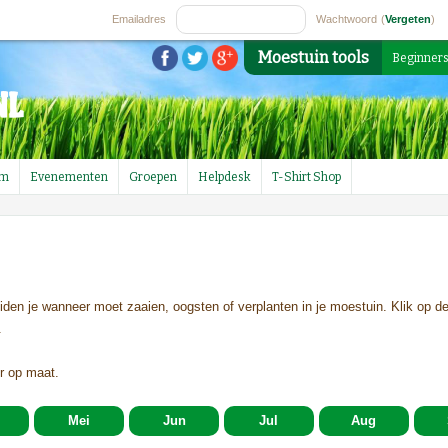
Emailadres
Wachtwoord
(
Vergeten
)
Moestuin tools
Beginner
um
Evenementen
Groepen
Helpdesk
T-Shirt Shop
uiden je wanneer moet zaaien, oogsten of verplanten in je moestuin. Klik op de
.
r op maat.
Mei
Jun
Jul
Aug