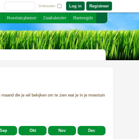
Registreer
Onthouden
s
Moestuin planner
Zaaikalender
Plantengids
 maand die je wil bekijken om te zien wat je in je moestuin
Sep
Okt
Nov
Dec