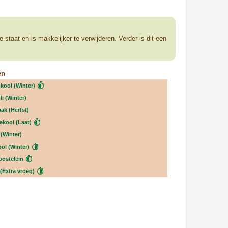
taat en is makkelijker te verwijderen. Verder is dit een
en
kool (Winter)
i (Winter)
ak (Herfst)
ekool (Laat)
 (Winter)
ool (Winter)
postelein
(Extra vroeg)