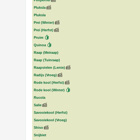
Pimpernel
Pluksla
Pluksla
Prei (Winter)
Prei (Herfst)
Pruim
Quinoa
Raap (Meiraap)
Raap (Tuinraap)
Raapstelen (Lente)
Radijs (Vroeg)
Rode kool (Herfst)
Rode kool (Winter)
Rucola
Salie
Savooiekool (Herfst)
Savooiekool (Vroeg)
Shiso
Snijbiet