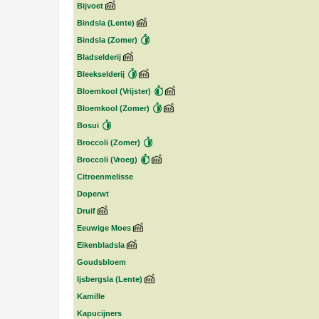
Bijvoet
Bindsla (Lente)
Bindsla (Zomer)
Bladselderij
Bleekselderij
Bloemkool (Vrijster)
Bloemkool (Zomer)
Bosui
Broccoli (Zomer)
Broccoli (Vroeg)
Citroenmelisse
Doperwt
Druif
Eeuwige Moes
Eikenbladsla
Goudsbloem
Ijsbergsla (Lente)
Kamille
Kapucijners