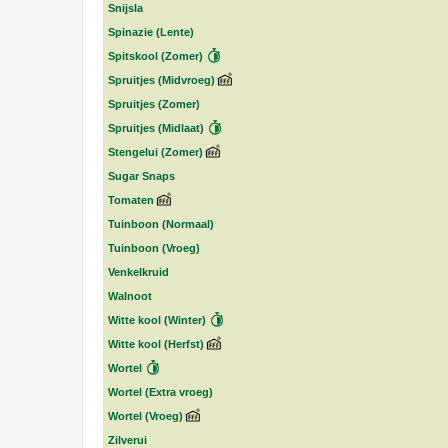
Snijsla
Spinazie (Lente)
Spitskool (Zomer)
Spruitjes (Midvroeg)
Spruitjes (Zomer)
Spruitjes (Midlaat)
Stengelui (Zomer)
Sugar Snaps
Tomaten
Tuinboon (Normaal)
Tuinboon (Vroeg)
Venkelkruid
Walnoot
Witte kool (Winter)
Witte kool (Herfst)
Wortel
Wortel (Extra vroeg)
Wortel (Vroeg)
Zilverui