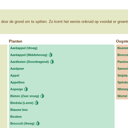
r de grond om te spitten. Zo komt het eerste onkruid op voordat er groente s
Planten
Oogst
Aardappel (Vroeg)
Boeren
Aardappel (Middelvroeg)
Broccol
Aardbeien (Doordragend)
Pastina
Aardpeer
Savooi
Appel
Snijsla
Appelbes
Spitsk
Asperge
Winter
Bieten (Zeer vroeg)
Wortel 
Bindsla (Lente)
Blauwe bes
Bosbes
Broccoli (Vroeg)