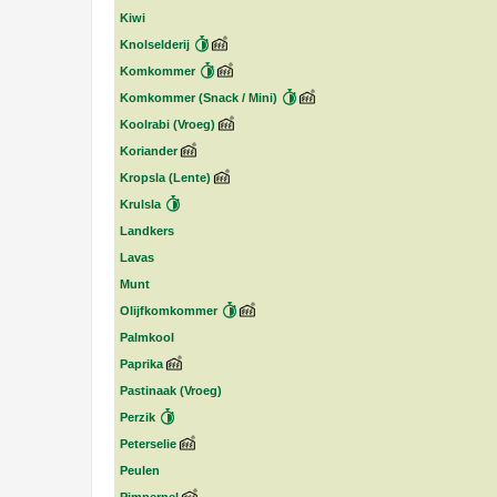
Kiwi
Knolselderij
Komkommer
Komkommer (Snack / Mini)
Koolrabi (Vroeg)
Koriander
Kropsla (Lente)
Krulsla
Landkers
Lavas
Munt
Olijfkomkommer
Palmkool
Paprika
Pastinaak (Vroeg)
Perzik
Peterselie
Peulen