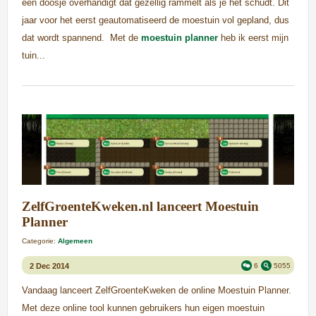
een doosje overhandigt dat gezellig rammelt als je het schudt. Dit
jaar voor het eerst geautomatiseerd de moestuin vol gepland, dus
dat wordt spannend. Met de
moestuin planner
heb ik eerst mijn
tuin...
ZelfGroenteKweken.nl lanceert Moestuin
Planner
Categorie:
Algemeen
2 Dec 2014
6
5055
Vandaag lanceert ZelfGroenteKweken de online Moestuin Planner.
Met deze online tool kunnen gebruikers hun eigen moestuin